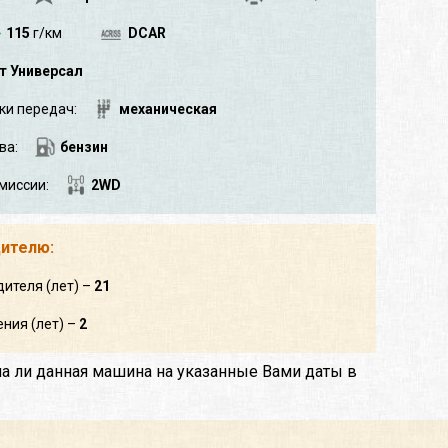
115
г/км
DCAR
т Универсал
ки передач:
механическая
ва:
бензин
миссии:
2WD
дителю:
дителя (лет) –
21
ния (лет) –
2
на ли данная машина на указанные Вами даты в