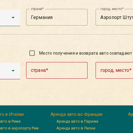
страна
город, место
Место получения и возврата авто совпадают
страна
город, место
то в Италии
Аренда авто во Франции
Ар
авто в Риме
Аренда авто в Париже
авто в аэропорту Рим
Аренда авто в Лионе