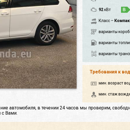
92
кВт
Класс –
Компак
варианты короб
варианты топли
варианты транс
Требования к во
мин. возраст во
мин. стаж вожде
ние автомобиля, в течении 24 часов мы проверим, свобод
 с Вами.