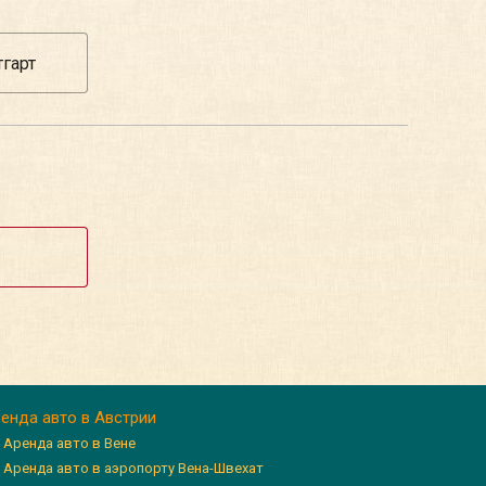
енда авто в Австрии
Аренда авто в Вене
Аренда авто в аэропорту Вена-Швехат