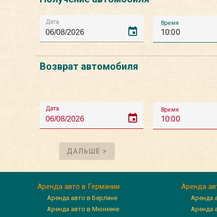
Дата
Время
event
10:00
Возврат автомобиля
Дата
Время
event
10:00
ДАЛЬШЕ >
Аренда авто в Германии
Аренда ав
Аренда авто в Берлине
Аренда 
Аренда авто в Мюнхене
Аренда 