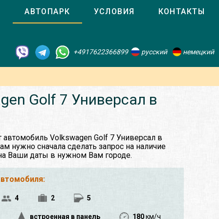
О
АВТОПАРК
УСЛОВИЯ
КОНТАКТЫ
+4917622366899
русский
немецкий
en Golf 7 Универсал в
 автомобиль Volkswagen Golf 7 Универсал в
Вам нужно сначала сделать запрос на наличие
на Ваши даты в нужном Вам городе.
автомобиля:
4
2
5
встроенная в панель
180
км/ч