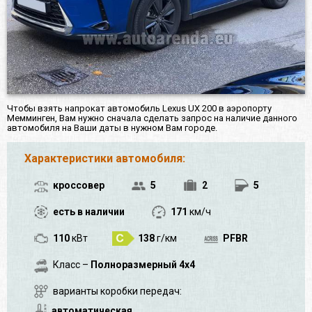
Чтобы взять напрокат автомобиль Lexus UX 200 в аэропорту
Мемминген, Вам нужно сначала сделать запрос на наличие данного
автомобиля на Ваши даты в нужном Вам городе.
Характеристики автомобиля:
кроссовер
5
2
5
есть в наличии
171
км/ч
110
кВт
138
г/км
PFBR
Класс –
Полноразмерный 4x4
варианты коробки передач:
автоматическая