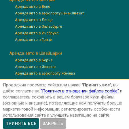
Аренда авто в Вене
Аренда авто в аэропорту Вена-Швехат
Аренда авто в Линце
Аренда авто в Зальцбурге
Аренда авто в Инсбруке
Аренда авто в Граце
Аренда авто в Швейцарии
Аренда авто в Берне
Аренда авто в Женеве
Аренда авто в аэропорту Женева
Аренда авто в Цюрихе
Продолжив просмотр сайта или нажав
'Принять все'
, вы
Аренда авто в аэропорту Цюрих
даёте согласие на
”Политику в отношении файлов cookie”
и
Аренда авто в Люцерне
соглашаетесь сохранить в вашем браузере куки-файлы
(основные и внешние), позволяющие нам получать больше
маркетинговой информации, регистрировать особенности
использования сайта и улучшать навигацию на сайте.
Авторские права © 2026 'Авто-Аренда'
Privacy Policy
ПРИНЯТЬ ВСЕ
ЗАКРЫТЬ