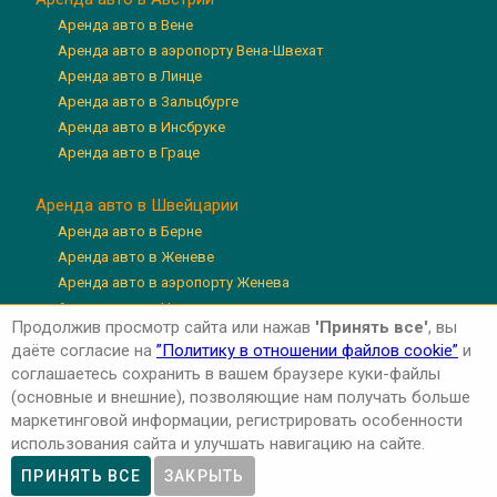
Аренда авто в Вене
Аренда авто в аэропорту Вена-Швехат
Аренда авто в Линце
Аренда авто в Зальцбурге
Аренда авто в Инсбруке
Аренда авто в Граце
Аренда авто в Швейцарии
Аренда авто в Берне
Аренда авто в Женеве
Аренда авто в аэропорту Женева
Аренда авто в Цюрихе
Продолжив просмотр сайта или нажав
'Принять все'
, вы
Аренда авто в аэропорту Цюрих
даёте согласие на
”Политику в отношении файлов cookie”
и
Аренда авто в Люцерне
соглашаетесь сохранить в вашем браузере куки-файлы
(основные и внешние), позволяющие нам получать больше
маркетинговой информации, регистрировать особенности
использования сайта и улучшать навигацию на сайте.
Авторские права © 2026 'Авто-Аренда'
Privacy Policy
ПРИНЯТЬ ВСЕ
ЗАКРЫТЬ