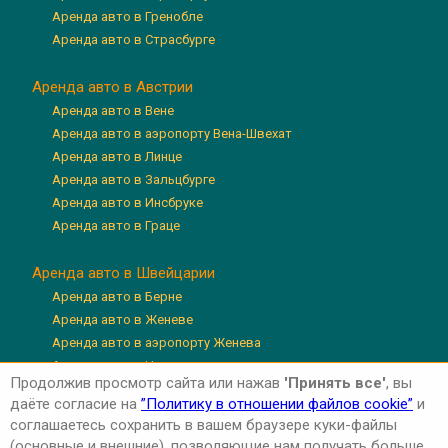
Аренда авто в Гренобле
Аренда авто в Страсбурге
Аренда авто в Австрии
Аренда авто в Вене
Аренда авто в аэропорту Вена-Швехат
Аренда авто в Линце
Аренда авто в Зальцбурге
Аренда авто в Инсбруке
Аренда авто в Граце
Аренда авто в Швейцарии
Аренда авто в Берне
Аренда авто в Женеве
Аренда авто в аэропорту Женева
Аренда авто в Цюрихе
Продолжив просмотр сайта или нажав
'Принять все'
, вы
Аренда авто в аэропорту Цюрих
даёте согласие на
”Политику в отношении файлов cookie”
и
Аренда авто в Люцерне
соглашаетесь сохранить в вашем браузере куки-файлы
(основные и внешние), позволяющие нам получать больше