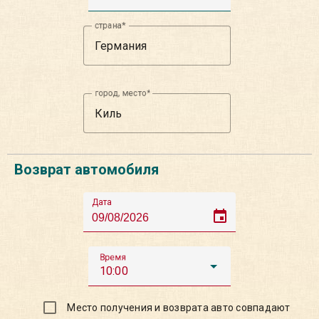
страна
город, место
Возврат автомобиля
Дата
event
Время
10:00
Место получения и возврата авто совпадают