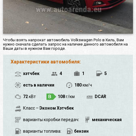
Чтобы взять напрокат автомобиль Volkswagen Polo в Киль, Вам
нужно сначала сделать запрос на наличие данного автомобиля на
Ваши даты в нужном Вам городе.
Характеристики автомобиля:
хэтчбек
4
1
5
есть в наличии
180
км/ч
72
кВт
108
г/км
DCAR
Класс –
Эконом Хэтчбек
варианты коробки передач:
механическая
варианты топлива:
бензин