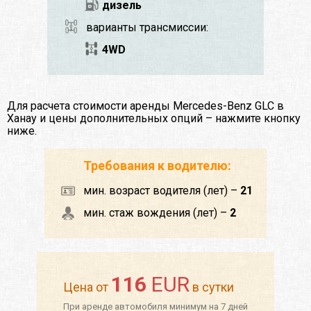
дизель
варианты трансмиссии:
4WD
Для расчета стоимости аренды Mercedes-Benz GLC в
Ханау и цены дополнительных опций – нажмите кнопку
ниже.
Требования к водителю:
мин. возраст водителя (лет) –
21
мин. стаж вождения (лет) –
2
116
EUR
Цена от
в сутки
При аренде автомобиля минимум на 7 дней