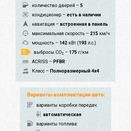
количество дверей –
5
кондиционер –
есть в наличии
навигация –
встроенная в панель
максимальная скорость –
215
км/ч
мощность –
142
кВт (
193
л.с.)
выбросы CO
–
175
г/км
2
ACRISS –
PFBR
Класс –
Полноразмерный 4x4
Варианты комплектации авто:
варианты коробки передач:
автоматическая
варианты топлива: