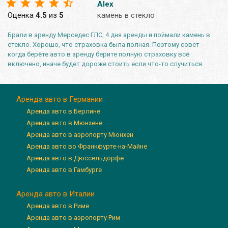
Alex
Оценка
4.5
из
5
камень в стекло
Брали в аренду Мерседес ГЛС, 4 дня аренды и поймали камень в
стекло. Хорошо, что страховка была полная. Поэтому совет -
когда берёте авто в аренду берите полную страховку всё
включено, иначе будет дороже стоить если что-то случиться.
Аренда авто в Германии
Аренда авто в Берлине
Аренда авто в Мюнхене
Аренда авто в аэропорту Мюнхен
Аренда авто во Франкфурте-на-Майне
Аренда авто в Дюссельдорфе
Аренда авто в Гамбурге
Аренда авто в Италии
Аренда авто в Риме
Аренда авто в аэропорту Рим