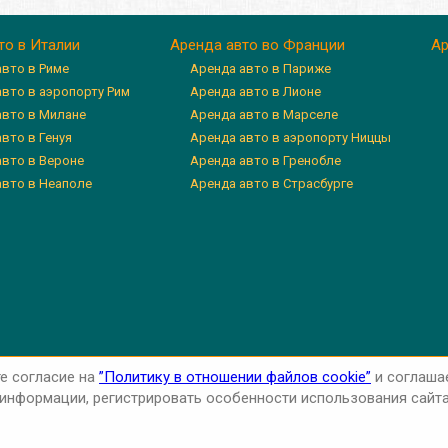
то в Италии
Аренда авто во Франции
Ар
авто в Риме
Аренда авто в Париже
авто в аэропорту Рим
Аренда авто в Лионе
авто в Милане
Аренда авто в Марселе
вто в Генуя
Аренда авто в аэропорту Ниццы
авто в Вероне
Аренда авто в Гренобле
авто в Неаполе
Аренда авто в Страсбурге
те согласие на
”Политику в отношении файлов cookie”
и соглаша
нформации, регистрировать особенности использования сайта 
cy Policy
Cookie Policy