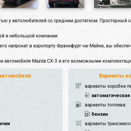
тью у автолюбителей со средним достатком. Просторный с
ней и небольшой компании.
 его напрокат в аэропорту Франкфурт-на-Майне, вы обеспе
ми автомобиля Mazda CX-3 и его возможными комплектац
 автомобиля:
Варианты ко
варианты коробки п
автоматическая
варианты топлива:
бензин
личии
варианты трансмисс