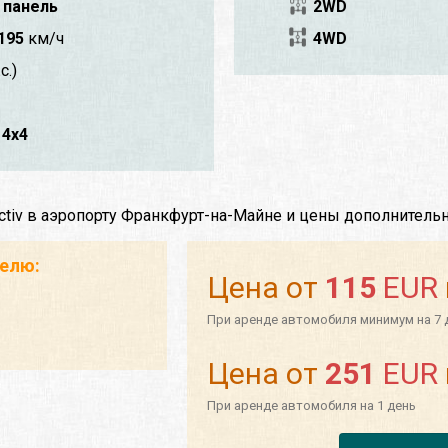
 панель
2WD
195
км/ч
4WD
с.)
4x4
ctiv в аэропорту Франкфурт-на-Майне и цены дополнитель
телю:
Цена от
115
EUR
При аренде автомобиля минимум на 7 
Цена от
251
EUR
При аренде автомобиля на 1 день