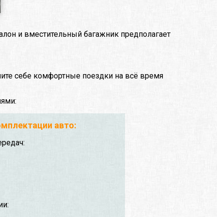
алон и вместительный багажник предполагает
чите себе комфортные поездки на всё время
иями:
мплектации авто:
ередач:
ии: