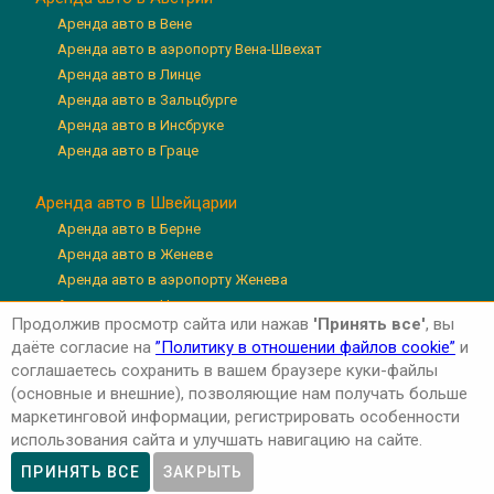
Аренда авто в Вене
Аренда авто в аэропорту Вена-Швехат
Аренда авто в Линце
Аренда авто в Зальцбурге
Аренда авто в Инсбруке
Аренда авто в Граце
Аренда авто в Швейцарии
Аренда авто в Берне
Аренда авто в Женеве
Аренда авто в аэропорту Женева
Аренда авто в Цюрихе
Продолжив просмотр сайта или нажав
'Принять все'
, вы
Аренда авто в аэропорту Цюрих
даёте согласие на
”Политику в отношении файлов cookie”
и
Аренда авто в Люцерне
соглашаетесь сохранить в вашем браузере куки-файлы
(основные и внешние), позволяющие нам получать больше
маркетинговой информации, регистрировать особенности
использования сайта и улучшать навигацию на сайте.
Авторские права © 2026 'Авто-Аренда'
Privacy Policy
ПРИНЯТЬ ВСЕ
ЗАКРЫТЬ
Cookie Policy