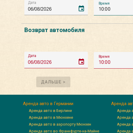
Дата
Время
event
10:00
Возврат автомобиля
Дата
Время
event
10:00
ДАЛЬШЕ >
Аренда авто в Германии
Аренда ав
Аренда авто в Берлине
Аренда 
Аренда авто в Мюнхене
Аренда 
Аренда авто в аэропорту Мюнхен
Аренда 
Аренда авто во Франкфурте-на-Майне
Аренда а