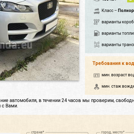
Класс –
Полнор
варианты короб
варианты топли
варианты транс
Требования к во
мин. возраст во
мин. стаж вожде
ние автомобиля, в течении 24 часов мы проверим, свобод
 с Вами.
страна
город, место