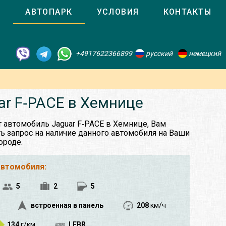
О
АВТОПАРК
УСЛОВИЯ
КОНТАКТЫ
+4917622366899
русский
немецкий
ar F‑PACE в Хемнице
т автомобиль Jaguar F‑PACE в Хемнице, Вам
ь запрос на наличие данного автомобиля на Ваши
ороде.
автомобиля:
5
2
5
встроенная в панель
208
км/ч
134
г/км
LFBR