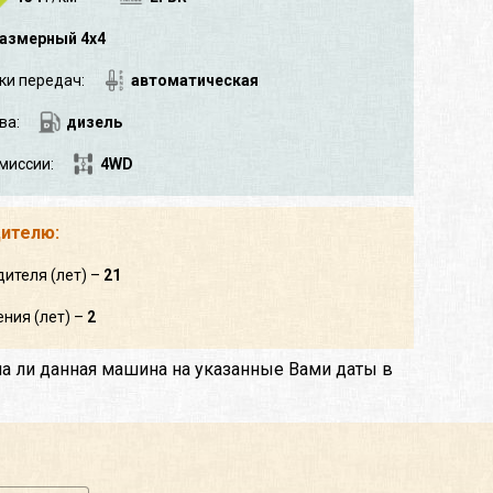
азмерный 4x4
ки передач:
автоматическая
ва:
дизель
миссии:
4WD
дителю:
дителя (лет) –
21
ния (лет) –
2
на ли данная машина на указанные Вами даты в