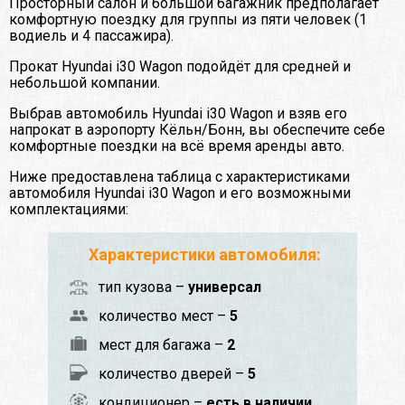
Просторный салон и большой багажник предполагает
комфортную поездку для группы из пяти человек (1
водиель и 4 пассажира).
Прокат Hyundai i30 Wagon подойдёт для средней и
небольшой компании.
Выбрав автомобиль Hyundai i30 Wagon и взяв его
напрокат в аэропорту Кёльн/Бонн, вы обеспечите себе
комфортные поездки на всё время аренды авто.
Ниже предоставлена таблица с характеристиками
автомобиля Hyundai i30 Wagon и его возможными
комплектациями:
Характеристики автомобиля:
тип кузова –
универсал
количество мест –
5
мест для багажа –
2
количество дверей –
5
кондиционер –
есть в наличии