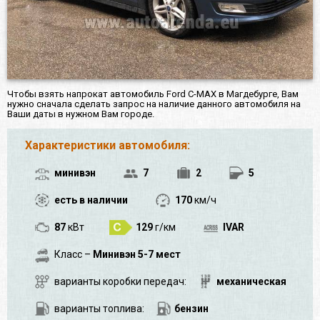
Чтобы взять напрокат автомобиль Ford C-MAX в Магдебурге, Вам
нужно сначала сделать запрос на наличие данного автомобиля на
Ваши даты в нужном Вам городе.
Характеристики автомобиля:
минивэн
7
2
5
есть в наличии
170
км/ч
87
кВт
129
г/км
IVAR
Класс –
Минивэн 5-7 мест
варианты коробки передач:
механическая
варианты топлива:
бензин