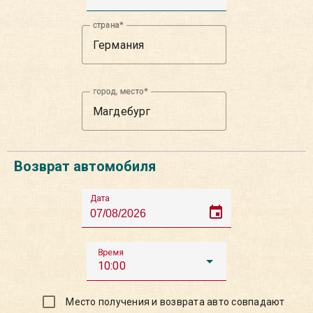
страна
город, место
Возврат автомобиля
Дата
event
Время
10:00
Место получения и возврата авто совпадают