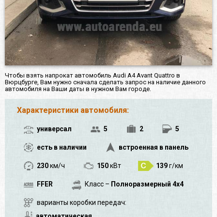
Чтобы взять напрокат автомобиль Audi A4 Avant Quattro в
Вюрцбурге, Вам нужно сначала сделать запрос на наличие данного
автомобиля на Ваши даты в нужном Вам городе.
Характеристики автомобиля:
универсал
5
2
5
есть в наличии
встроенная в панель
230
км/ч
150
кВт
139
г/км
FFER
Класс –
Полноразмерный 4x4
варианты коробки передач:
автоматическая