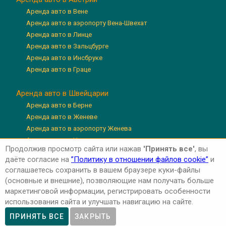
Аренда авто в Вене
Аренда авто в аэропорту Вена-Швехат
Аренда авто в Линце
Аренда авто в Зальцбурге
Аренда авто в Инсбруке
Аренда авто в Граце
Аренда авто в Швейцарии
Аренда авто в Берне
Аренда авто в Женеве
Аренда авто в аэропорту Женева
Аренда авто в Цюрихе
Продолжив просмотр сайта или нажав
'Принять все'
, вы
Аренда авто в аэропорту Цюрих
даёте согласие на
”Политику в отношении файлов cookie”
и
Аренда авто в Люцерне
соглашаетесь сохранить в вашем браузере куки-файлы
(основные и внешние), позволяющие нам получать больше
маркетинговой информации, регистрировать особенности
использования сайта и улучшать навигацию на сайте.
Авторские права © 2026 'Авто-Аренда'
Privacy Policy
ПРИНЯТЬ ВСЕ
ЗАКРЫТЬ