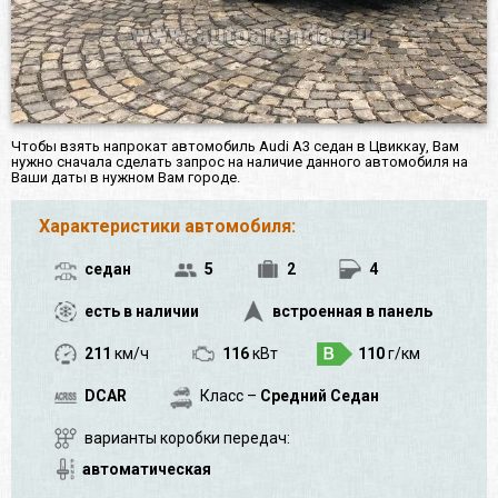
Чтобы взять напрокат автомобиль Audi A3 седан в Цвиккау, Вам
нужно сначала сделать запрос на наличие данного автомобиля на
Ваши даты в нужном Вам городе.
Характеристики автомобиля:
седан
5
2
4
есть в наличии
встроенная в панель
211
км/ч
116
кВт
110
г/км
DCAR
Класс –
Средний Седан
варианты коробки передач:
автоматическая